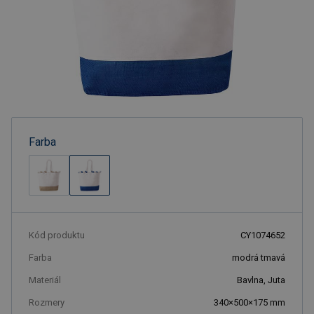
Farba
Kód produktu
CY1074652
Farba
modrá tmavá
Materiál
Bavlna, Juta
Rozmery
340×500×175 mm