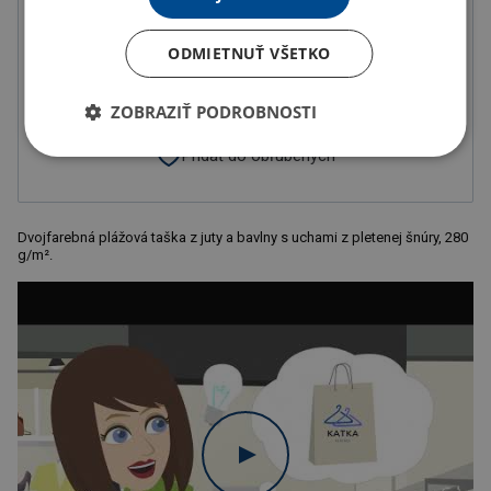
ODMIETNUŤ VŠETKO
Doručenie
Možnosti doručenia »
Osobný odber
Výdajné miesta »
ZOBRAZIŤ PODROBNOSTI
Pridať do obľúbených
Dvojfarebná plážová taška z juty a bavlny s uchami z pletenej šnúry, 280
g/m².