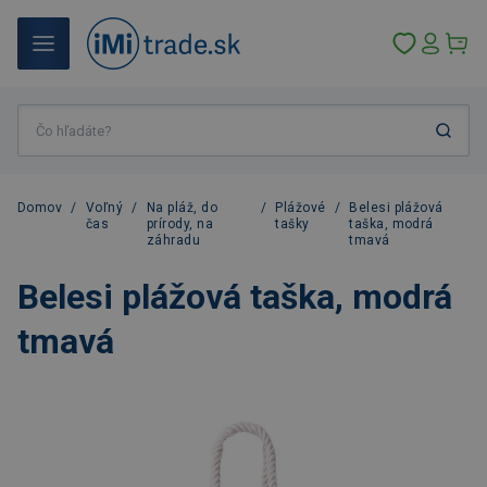
Domov
/
Voľný
/
Na pláž, do
/
Plážové
/
Belesi plážová
čas
prírody, na
tašky
taška, modrá
záhradu
tmavá
Belesi plážová taška, modrá
tmavá