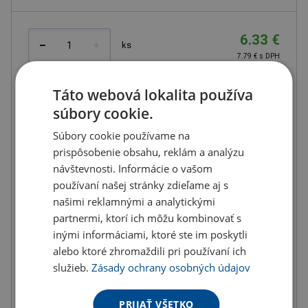
6.33 €
ks
7.79 € s DPH
Množstevné zľavy
Táto webová lokalita používa
súbory cookie.
od
od
od
10
ks
20
ks
50
ks
Súbory cookie používame na
5.89 €
5.70 €
5.38 €
prispôsobenie obsahu, reklám a analýzu
(-
7.00
%)
(-
10.00
%)
(-
15.00
%)
návštevnosti. Informácie o vašom
od
od
od
používaní našej stránky zdieľame aj s
100
ks
200
ks
300
ks
našimi reklamnými a analytickými
partnermi, ktorí ich môžu kombinovať s
5.06 €
4.75 €
4.43 €
(-
20.00
%)
(-
25.00
%)
(-
30.00
%)
inými informáciami, ktoré ste im poskytli
alebo ktoré zhromaždili pri používaní ich
služieb.
Zásady ochrany osobných údajov
Nie je skladom
PRIJAŤ VŠETKO
Do košíka