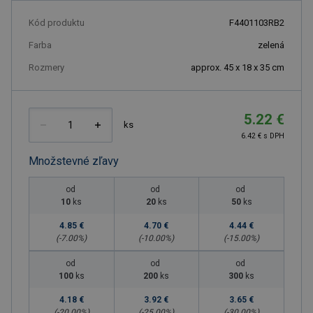
Kód produktu
F4401103RB2
Farba
zelená
Rozmery
approx. 45 x 18 x 35 cm
5.22 €
ks
6.42 € s DPH
Množstevné zľavy
od
od
od
10
ks
20
ks
50
ks
4.85 €
4.70 €
4.44 €
(-
7.00
%)
(-
10.00
%)
(-
15.00
%)
od
od
od
100
ks
200
ks
300
ks
4.18 €
3.92 €
3.65 €
(-
20.00
%)
(-
25.00
%)
(-
30.00
%)