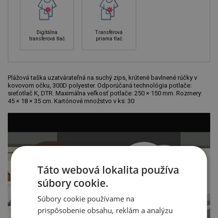
Digitálna
Transférová
transferová tlač
priama tlač
Plážová taška uzatvárateľná na suchý zips, krútené bavlnené rúčky v
kovovom očku, 300D polyester. Odporúčaná technológia potlače:
sieťotlač K, DTR. Maximálna veľkosť potlače: 250 × 150 mm. Rozmery:
45 × 18 × 35 cm. Kartónové množstvo v ks: 30
Táto webová lokalita používa
súbory cookie.
Súbory cookie používame na
prispôsobenie obsahu, reklám a analýzu