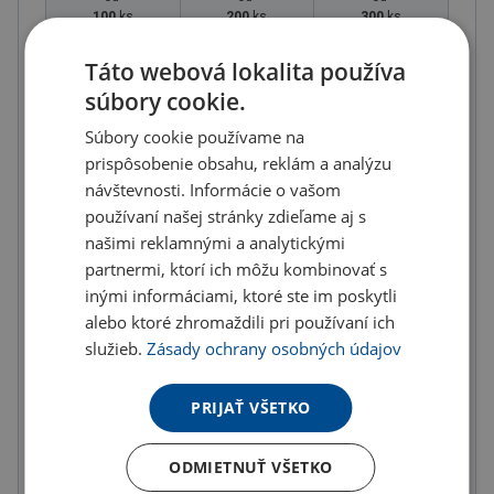
100
ks
200
ks
300
ks
1.90 €
1.78 €
1.67 €
Táto webová lokalita používa
(-
15.00
%)
(-
20.00
%)
(-
25.00
%)
súbory cookie.
od
Súbory cookie používame na
400
ks
prispôsobenie obsahu, reklám a analýzu
1.56 €
návštevnosti. Informácie o vašom
(-
30.00
%)
používaní našej stránky zdieľame aj s
našimi reklamnými a analytickými
U partnera 437 ks môžete mať 12.8. až 18.8.
partnermi, ktorí ich môžu kombinovať s
inými informáciami, ktoré ste im poskytli
Do košíka
alebo ktoré zhromaždili pri používaní ich
služieb.
Zásady ochrany osobných údajov
Doručenie
Možnosti doručenia »
PRIJAŤ VŠETKO
Osobný odber
Výdajné miesta »
ODMIETNUŤ VŠETKO
Pridať do obľúbených