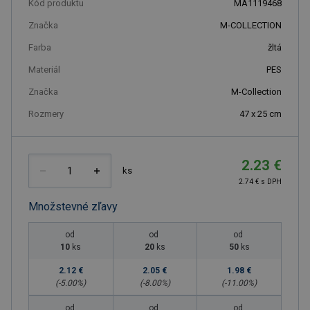
Kód produktu
MA1119468
Značka
M-COLLECTION
Farba
žltá
Materiál
PES
Značka
M-Collection
Rozmery
47 x 25 cm
2.23 €
ks
2.74 € s DPH
Množstevné zľavy
od
od
od
10
ks
20
ks
50
ks
2.12 €
2.05 €
1.98 €
(-
5.00
%)
(-
8.00
%)
(-
11.00
%)
od
od
od