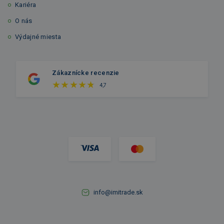
Kariéra
O nás
Výdajné miesta
Zákaznícke recenzie
4,7
info@imitrade.sk