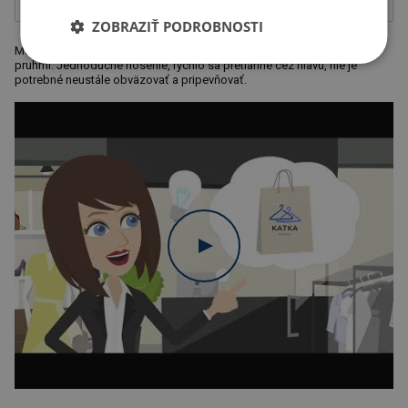
ZOBRAZIŤ PODROBNOSTI
Módny kruhový šál z polyesteru (120 g/m²), s praktickými reflexnými
pruhmi. Jednoduché nosenie, rýchlo sa pretiahne cez hlavu, nie je
potrebné neustále obväzovať a pripevňovať.