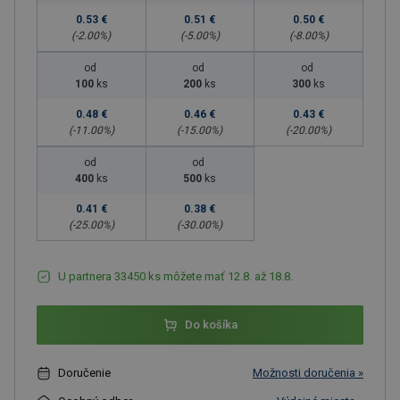
0.53 €
0.51 €
0.50 €
(-
2.00
%)
(-
5.00
%)
(-
8.00
%)
od
od
od
100
ks
200
ks
300
ks
0.48 €
0.46 €
0.43 €
(-
11.00
%)
(-
15.00
%)
(-
20.00
%)
od
od
400
ks
500
ks
0.41 €
0.38 €
(-
25.00
%)
(-
30.00
%)
U partnera 33450 ks môžete mať 12.8. až 18.8.
Do košíka
Doručenie
Možnosti doručenia »