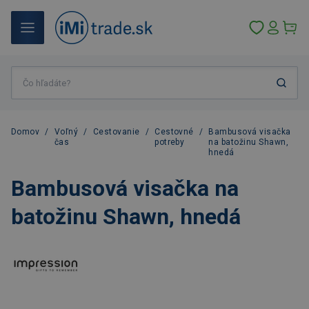
Domov
/
Voľný
/
Cestovanie
/
Cestovné
/
Bambusová visačka
čas
potreby
na batožinu Shawn,
hnedá
Bambusová visačka na
batožinu Shawn, hnedá