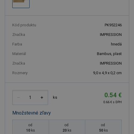
Kód produktu
PK952246
Značka
IMPRESSION
Farba
hnedá
Materiál
Bambus, plast
Značka
IMPRESSION
Rozmery
9,0 x 4,9 x 0,2 cm
0.54 €
ks
0.66 € s DPH
Množstevné zľavy
od
od
od
10
ks
20
ks
50
ks