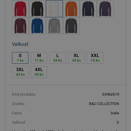
Veľkosť
S
M
L
XL
XXL
7 ks
11 ks
59 ks
39 ks
15 ks
3XL
4XL
43 ks
49 ks
Kód produktu
SX962619
Značka
B&C COLLECTION
Farba
biela
Veľkosť
S