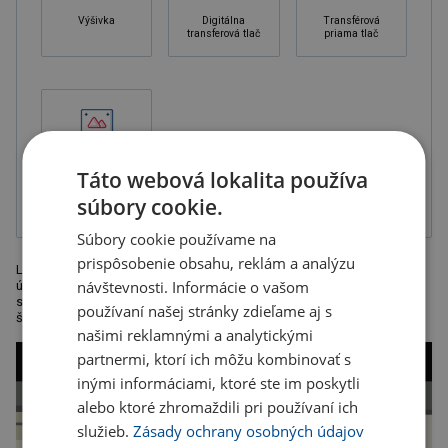
Výšivka
Digitálna
Transférová
transferová tlač
priama tlač
Táto webová lokalita používa
Sieťotlač -
priama tlač
súbory cookie.
Súbory cookie používame na
prispôsobenie obsahu, reklám a analýzu
Ležérny strih, okrúhla pletenina, úzky okrúhly výstrih v rebrovanom
návštevnosti. Informácie o vašom
úplete, krčná lemovka, saténový štítok, prateľné na 40 °, možno sušiť v
sušičke. 185g/m², 100% predpraná prstencová bavlna, single jersey,
používaní našej stránky zdieľame aj s
šport grey: 85% bavlna, 15% viskóza
našimi reklamnými a analytickými
partnermi, ktorí ich môžu kombinovať s
inými informáciami, ktoré ste im poskytli
alebo ktoré zhromaždili pri používaní ich
služieb.
Zásady ochrany osobných údajov