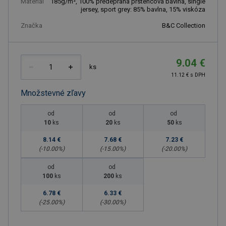
Materiál
185g/m², 100% předepraná prstencová bavlna, single
jersey, sport grey: 85% bavlna, 15% viskóza
Značka
B&C Collection
9.04 €
ks
11.12 € s DPH
Množstevné zľavy
od
od
od
10
ks
20
ks
50
ks
8.14 €
7.68 €
7.23 €
(-
10.00
%)
(-
15.00
%)
(-
20.00
%)
od
od
100
ks
200
ks
6.78 €
6.33 €
(-
25.00
%)
(-
30.00
%)