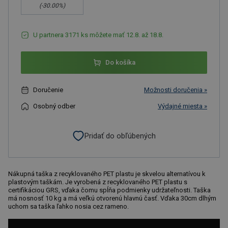
(-
30.00
%)
U partnera 3171 ks môžete mať 12.8. až 18.8.
Do košíka
Doručenie
Možnosti doručenia »
Osobný odber
Výdajné miesta »
Pridať do obľúbených
Nákupná taška z recyklovaného PET plastu je skvelou alternatívou k
plastovým taškám. Je vyrobená z recyklovaného PET plastu s
certifikáciou GRS, vďaka čomu spĺňa podmienky udržateľnosti. Taška
má nosnosť 10 kg a má veľkú otvorenú hlavnú časť. Vďaka 30cm dlhým
uchom sa taška ľahko nosia cez rameno.