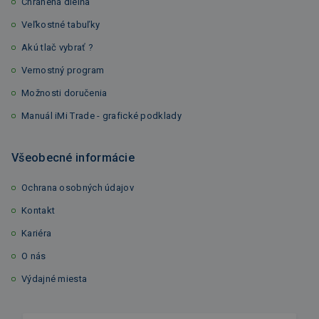
Chránená dielňa
Veľkostné tabuľky
Akú tlač vybrať ?
Vernostný program
Možnosti doručenia
Manuál iMi Trade - grafické podklady
Všeobecné informácie
Ochrana osobných údajov
Kontakt
Kariéra
O nás
Výdajné miesta