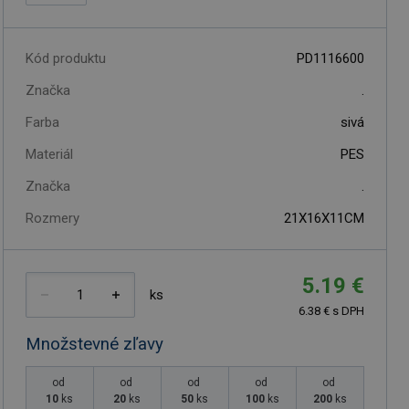
Kód produktu
PD1116600
Značka
.
Farba
sivá
Materiál
PES
Značka
.
Rozmery
21X16X11CM
5.19 €
ks
6.38 € s DPH
Množstevné zľavy
od
od
od
od
od
10
ks
20
ks
50
ks
100
ks
200
ks