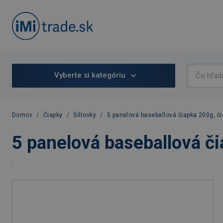
Vyberte si kategóriu
Domov
/
Čiapky
/
Šiltovky
/
5 panelová baseballová čiapka 200g, č
5 panelová baseballová či
.