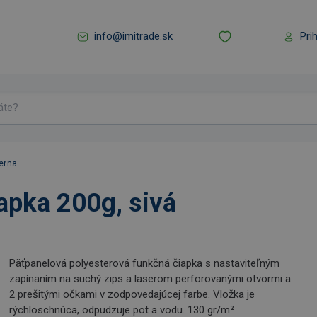
info@imitrade.sk
Pri
ierna
apka 200g, sivá
Päťpanelová polyesterová funkčná čiapka s nastaviteľným
zapínaním na suchý zips a laserom perforovanými otvormi a
2 prešitými očkami v zodpovedajúcej farbe. Vložka je
rýchloschnúca, odpudzuje pot a vodu. 130 gr/m²