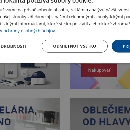
 lokalita používa súbory cookie.
užívame na prispôsobenie obsahu, reklám a analýzu návštevnosti
ašej stránky zdieľame aj s našimi reklamnými a analytickými par
 inými informáciami, ktoré ste im poskytli alebo ktoré zhromažd
y ochrany osobných údajov
ODROBNOSTI
ODMIETNUŤ VŠETKO
PRI
Nakupovať