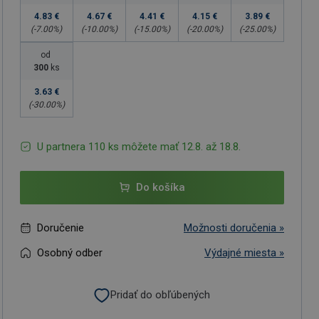
4.83 €
4.67 €
4.41 €
4.15 €
3.89 €
(-
7.00
%)
(-
10.00
%)
(-
15.00
%)
(-
20.00
%)
(-
25.00
%)
od
300
ks
3.63 €
(-
30.00
%)
U partnera 110 ks môžete mať 12.8. až 18.8.
Do košíka
Doručenie
Možnosti doručenia »
Osobný odber
Výdajné miesta »
Pridať do obľúbených