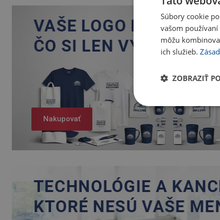
Táto webová
Súbory cookie po
vašom používaní n
môžu kombinovať s
ich služieb.
Zásad
ZOBRAZIŤ P
Nakupovať