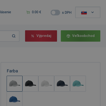
hlásenie
0.00 €
s DPH
Výpredaj
Veľkoobchod
Farba