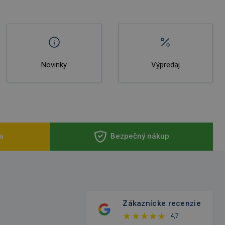
Novinky
Výpredaj
a
Bezpečný nákup
Zákaznícke recenzie
4,7