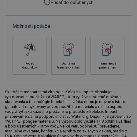
Pridať do obľúbených
Možnosti potlače
Potlač
Digitálna
Transférová
dáždnikov
transferová tlač
priama tlač
Skutočne transparentná ekológia. Kolekcia Impact obsahuje
vystopovatelnou zložku AWARE™, ktorá využíva moderné možnosti
skenovania a technológie blockchain, vďaka čomu je možné s istotou
garantovať recyklovaný pôvod použitého materiálu a reálnu úsporu
vody. Z výťažku každého predaného produktu z kolekcie Impact
prispievame 2% na podporu iniciatívy Water.org. Dáždnik je vyrobený zo
190T rPET pongee materiálu. Na výrobu bolo využité 11.8 500ml PET fliaš
a bolo ušetrených 7 litrov vody. Veľké vetruodolné 30" prevedenie,
manuálne otváranie, konštrukcia aj rebrá zo sklených vlákien, madlo z
EVA. Odolné vetra. Kalkulácia úspory vody vychádza z overených LCA