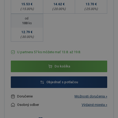
15.53 €
14.62 €
13.70 €
(-
15.00
%)
(-
20.00
%)
(-
25.00
%)
od
100
ks
12.79 €
(-
30.00
%)
U partnera 57 ks môžete mať 13.8. až 19.8.
Do košíka
Objednať s potlačou
Doručenie
Možnosti doručenia »
Osobný odber
Výdajné miesta »