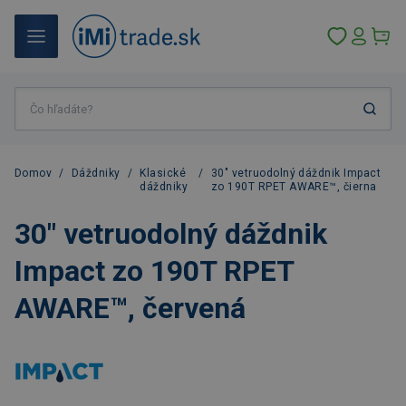
Domov
/
Dáždniky
/
Klasické
/
30" vetruodolný dáždnik Impact
dáždniky
zo 190T RPET AWARE™, čierna
30" vetruodolný dáždnik
Impact zo 190T RPET
AWARE™, červená