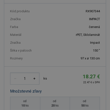
Kód produktu
RX907344
Značka
IMPACT
Farba
červená
Materiál
rPET, Sklolaminát
Značka
Impact
Šírka v palcoch
150
"
Rozmery
97 x ø 130 cm
18.27 €
ks
22.47 € s DPH
Množstevné zľavy
od
od
od
10
ks
20
ks
50
ks