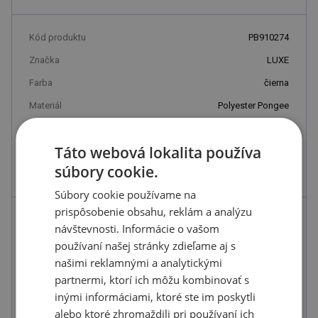
Kód produktu
PB910274
Značka
LUXE
Farba
čierna
Materiál
Polyester Pongee
Značka
Luxe
Táto webová lokalita používa
Šírka v palcoch
115
"
súbory cookie.
Rozmery
84 x Ø 114 cm
Súbory cookie používame na
prispôsobenie obsahu, reklám a analýzu
23.24 €
návštevnosti. Informácie o vašom
ks
28.59 € s DPH
používaní našej stránky zdieľame aj s
našimi reklamnými a analytickými
Množstevné zľavy
partnermi, ktorí ich môžu kombinovať s
inými informáciami, ktoré ste im poskytli
od
od
od
10
ks
20
ks
50
ks
alebo ktoré zhromaždili pri používaní ich