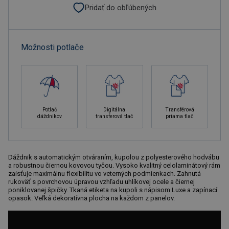
Pridať do obľúbených
Možnosti potlače
Potlač
Digitálna
Transférová
dáždnikov
transferová tlač
priama tlač
Dáždnik s automatickým otváraním, kupolou z polyesterového hodvábu
a robustnou čiernou kovovou tyčou. Vysoko kvalitný celolaminátový rám
zaisťuje maximálnu flexibilitu vo veterných podmienkach. Zahnutá
rukoväť s povrchovou úpravou vzhľadu uhlíkovej ocele a čiernej
poniklovanej špičky. Tkaná etiketa na kupoli s nápisom Luxe a zapínací
opasok. Veľká dekoratívna plocha na každom z panelov.